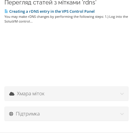
Перегляд статей з мітками 'rdns'
Creating a rDNS entry in the VPS Control Panel
You may make rDNS changes by performing the following steps: 1.) Log into the
SolusVM control...
Хмара міток
Підтримка