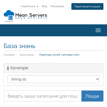
Українська
Вхід
Реєстрація
Переглянути кошик
Пере
наві
База знань
Головна
База знань
Перегляд статей з мітками rdns
Категорія