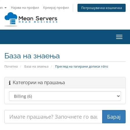
an
Најава на профил
Креирај профил
Потрошувачка кошничка
Вклу
ја
нави
База на знаења
Почетна
База на знаења
Преглед на тагирани дописи rdns
Категории на прашања