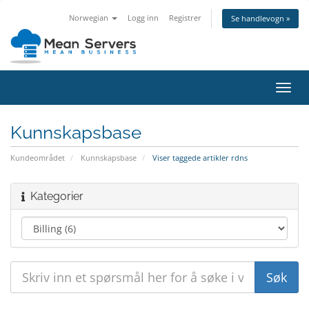
Norwegian
Logg inn
Registrer
Se handlevogn »
Bytt
navig
Kunnskapsbase
Kundeområdet
Kunnskapsbase
Viser taggede artikler rdns
Kategorier