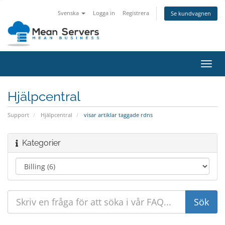
Svenska
Logga in
Registrera
Se kundvagnen
Växla
navig
Hjälpcentral
Support
Hjälpcentral
visar artiklar taggade rdns
Kategorier