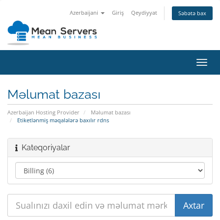
Azerbaijani
Giriş
Qeydiyyat
Səbətə bax
Naviq
keçid
Məlumat bazası
Azerbaijan Hosting Provider
Məlumat bazası
Etiketlənmiş məqalələrə baxılır rdns
Kateqoriyalar