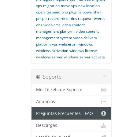
vps
migration
move vps
new location
openlitespeed
php
plugins
powershell
ptr
ptr record
rdns
rdns request
reverse
dns
video cms
video content
management platform
video content
management system
video delivery
platform
vps
webserver
windows
windows activation
windows license
windows server
windows server activate
Soporte
Mis Tickets de Soporte
Anuncios
Preguntas Frecuentes - FAQ
Descargas