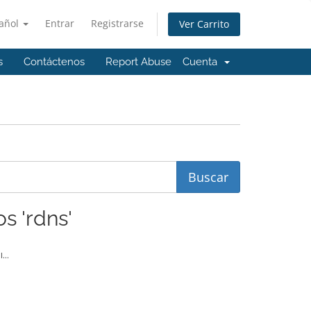
añol
Entrar
Registrarse
Ver Carrito
s
Contáctenos
Report Abuse
Cuenta
s 'rdns'
...