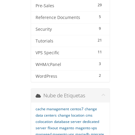
29
Pre-Sales
5
Reference Documents
9
Security
21
Tutorials
11
VPS Specific
3
WHM/cPanel
2
WordPress
Nube de Etiquetas
cache management
centos7
change
data centers
change location
cms
colocation
database server
dedicated
server
flixout
magento
magento vps
managed magento vps
mariadb
migrate