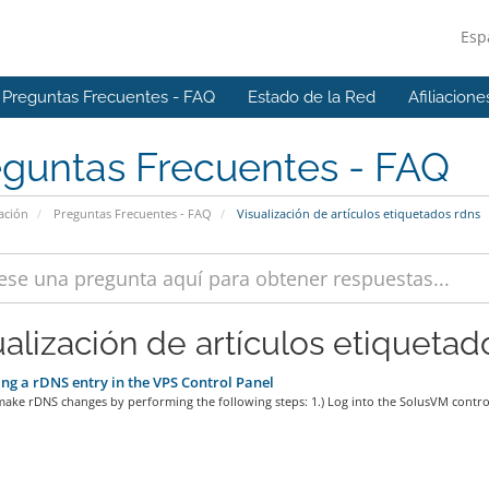
Esp
Preguntas Frecuentes - FAQ
Estado de la Red
Afiliacione
eguntas Frecuentes - FAQ
ación
Preguntas Frecuentes - FAQ
Visualización de artículos etiquetados rdns
ualización de artículos etiquetado
ng a rDNS entry in the VPS Control Panel
ake rDNS changes by performing the following steps: 1.) Log into the SolusVM control