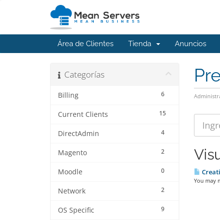
Área de Clientes
Tienda
Anuncios
Pr
Categorías
6
Billing
Administr
15
Current Clients
4
DirectAdmin
Vis
2
Magento
0
Moodle
Creati
You may m
2
Network
9
OS Specific