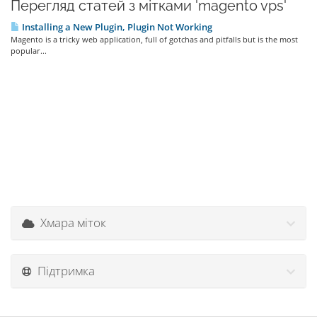
Перегляд статей з мітками 'magento vps'
Installing a New Plugin, Plugin Not Working
Magento is a tricky web application, full of gotchas and pitfalls but is the most
popular...
Хмара міток
Підтримка