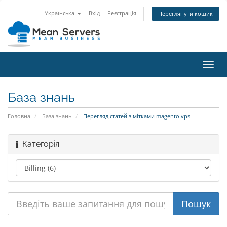
Українська
Вхід
Реєстрація
Переглянути кошик
Пере
наві
База знань
Головна
База знань
Перегляд статей з мітками magento vps
Категорія