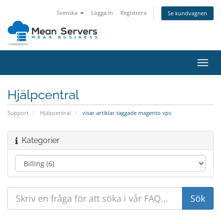
Svenska
Logga in
Registrera
Se kundvagnen
Växla
navig
Hjälpcentral
Support
Hjälpcentral
visar artiklar taggade magento vps
Kategorier