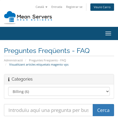
Català
Entrada
Registrar-se
Veure Carro
Canv
la
nave
Preguntes Freqüents - FAQ
Administració
Preguntes Freqüents - FAQ
Visualitzant articles etiquetats magento vps
Categories