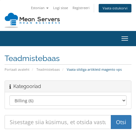
Estonian
Logi sisse
Registreeri
Vaata ostukorvi
Lülit
navig
Teadmistebaas
Portaali avaleht
Teadmistebaas
Vaata sildiga artikleid magento vps
Kategooriad