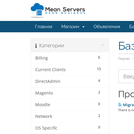
Главная
Магазин
Объявления
Ба
Ба
Категории
6
Billing
Портал
15
Current Clients
4
DirectAdmin
Про
2
Magento
0
Moodle
Migra
There is n
2
Network
9
OS Specific