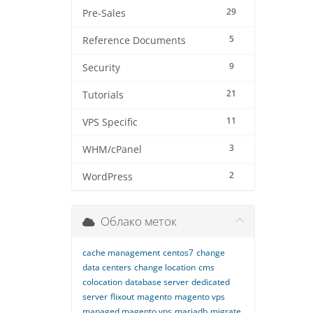
29
Pre-Sales
5
Reference Documents
9
Security
21
Tutorials
11
VPS Specific
3
WHM/cPanel
2
WordPress
Облако меток
cache management
centos7
change
data centers
change location
cms
colocation
database server
dedicated
server
flixout
magento
magento vps
managed magento vps
mariadb
migrate