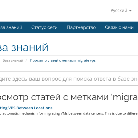
Русский
за знаний
Статус сети
Партнерство
Связь с нами
за знаний
База знаний
Просмотр статей с метками migrate vps
смотр статей с метками 'migrat
ting VPS Between Locations
o automatic mechanism for migrating VMs between data centers. This is due to differen