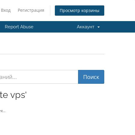
Вход
Регистрация
Просмотр корзины
Report Abuse
Аккаунт
e vps'
t...