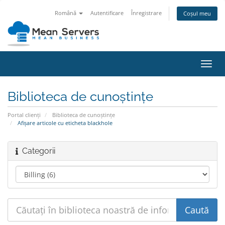
Română
Autentificare
Înregistrare
Coșul meu
Navi
Toggl
Biblioteca de cunoștințe
Portal clienți
Biblioteca de cunoștințe
Afișare articole cu eticheta blackhole
Categorii