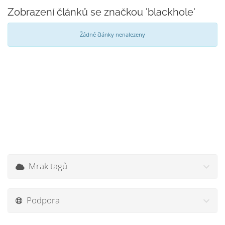
Zobrazení článků se značkou 'blackhole'
Žádné články nenalezeny
Mrak tagů
Podpora