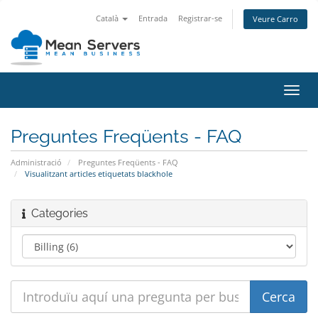
Català
Entrada
Registrar-se
Veure Carro
Canv
la
nave
Preguntes Freqüents - FAQ
Administració
Preguntes Freqüents - FAQ
Visualitzant articles etiquetats blackhole
Categories