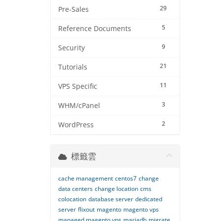
29
Pre-Sales
5
Reference Documents
9
Security
21
Tutorials
11
VPS Specific
3
WHM/cPanel
2
WordPress
標籤雲
cache management
centos7
change
data centers
change location
cms
colocation
database server
dedicated
server
flixout
magento
magento vps
managed magento vps
mariadb
migrate