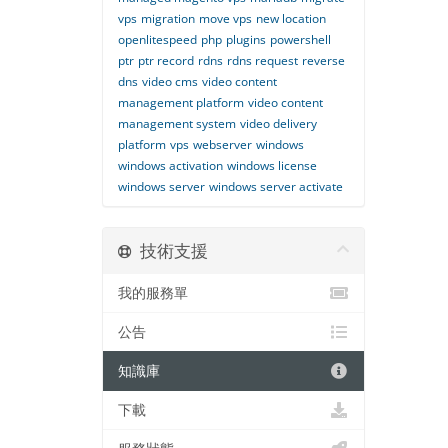
vps
migration
move vps
new location
openlitespeed
php
plugins
powershell
ptr
ptr record
rdns
rdns request
reverse
dns
video cms
video content
management platform
video content
management system
video delivery
platform
vps
webserver
windows
windows activation
windows license
windows server
windows server activate
技術支援
我的服務單
公告
知識庫
下載