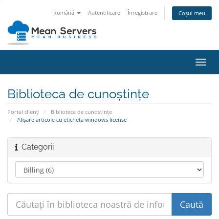
Română
Autentificare
Înregistrare
Coșul meu
Navi
Toggl
Biblioteca de cunoștințe
Portal clienți
Biblioteca de cunoștințe
Afișare articole cu eticheta windows license
Categorii