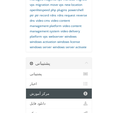
vps
migration
move vps
new location
openlitespeed
php
plugins
powershell
ptr
ptr record
rdns
rdns request
reverse
dns
video cms
video content
management platform
video content
management system
video delivery
platform
vps
webserver
windows
windows activation
windows license
windows server
windows server activate
پشتیبانی
پشتیبانی
اخبار
مرکز آموزش
دانلود فایل