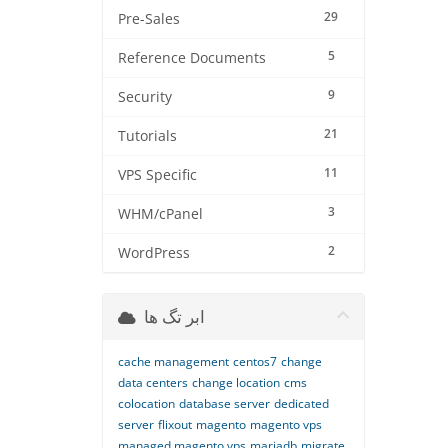
29
Pre-Sales
5
Reference Documents
9
Security
21
Tutorials
11
VPS Specific
3
WHM/cPanel
2
WordPress
ابر تگ ها
cache management
centos7
change
data centers
change location
cms
colocation
database server
dedicated
server
flixout
magento
magento vps
managed magento vps
mariadb
migrate