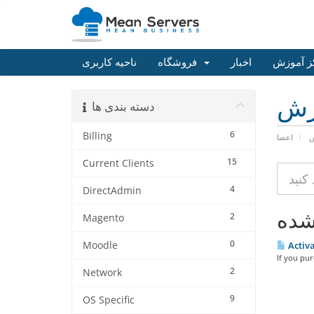
ز آموزش
اخبار
فروشگاه
ناحیه کاربری
زش
دسته بندی ها
6
Billing
ش
اعضا
15
Current Clients
4
DirectAdmin
2
Magento
0
Moodle
Activa
If you pu
2
Network
9
OS Specific