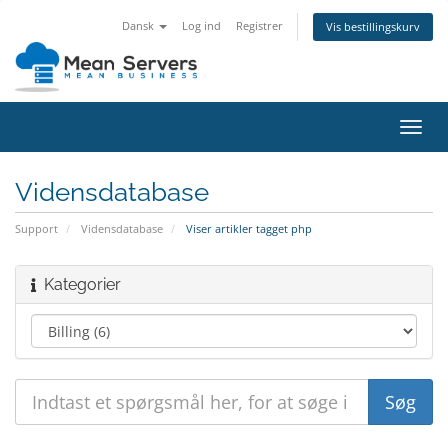
Dansk
Log ind
Registrer
Vis bestillingskurv
Skift
navig
Vidensdatabase
Support
Vidensdatabase
Viser artikler tagget php
Kategorier