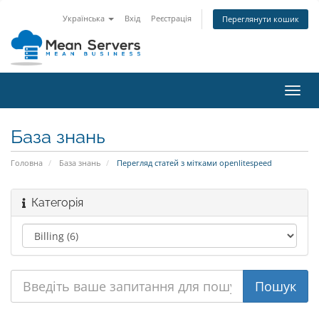
Українська
Вхід
Реєстрація
Переглянути кошик
Пере
наві
База знань
Головна
База знань
Перегляд статей з мітками openlitespeed
Категорія