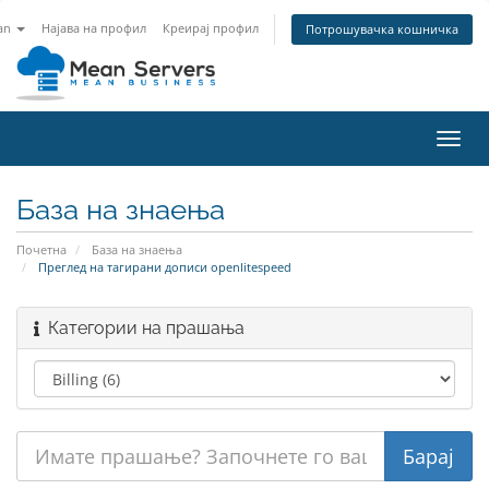
an
Најава на профил
Креирај профил
Потрошувачка кошничка
Вклу
ја
нави
База на знаења
Почетна
База на знаења
Преглед на тагирани дописи openlitespeed
Категории на прашања