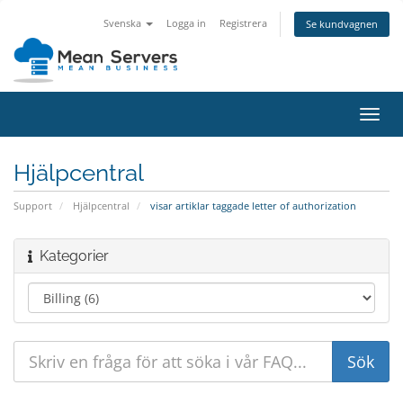
Svenska
Logga in
Registrera
Se kundvagnen
Växla
navig
Hjälpcentral
Support
Hjälpcentral
visar artiklar taggade letter of authorization
Kategorier