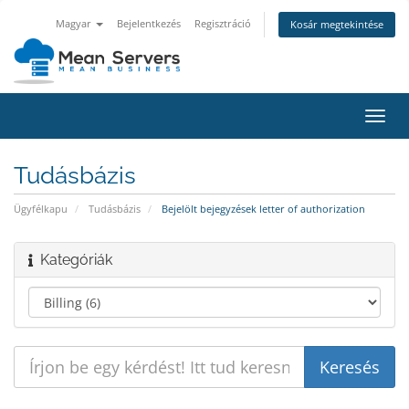
Magyar
Bejelentkezés
Regisztráció
Kosár megtekintése
Váltá
a
navig
Tudásbázis
Ügyfélkapu
Tudásbázis
Bejelölt bejegyzések letter of authorization
Kategóriák