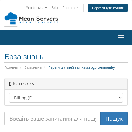
Українська
Вхід
Реєстрація
Переглянути кошик
Пере
наві
База знань
Головна
База знань
Перегляд статей з мітками bgp community
Категорія