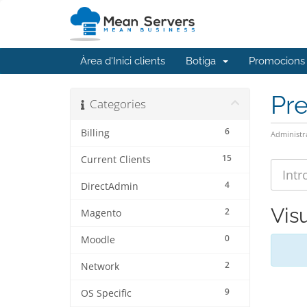
Àrea d'Inici clients
Botiga
Promocions
Pr
Categories
6
Billing
Administr
15
Current Clients
4
DirectAdmin
Vis
2
Magento
0
Moodle
2
Network
9
OS Specific