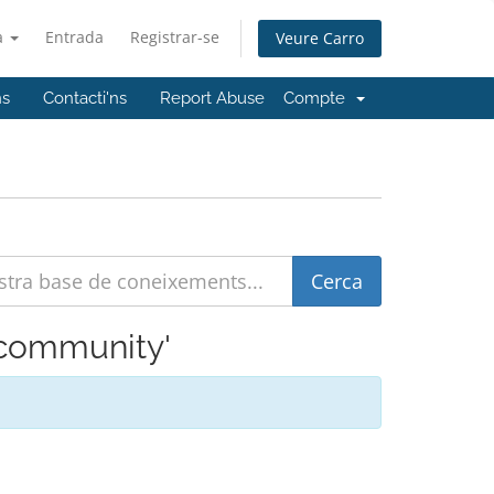
à
Entrada
Registrar-se
Veure Carro
ns
Contacti'ns
Report Abuse
Compte
p community'