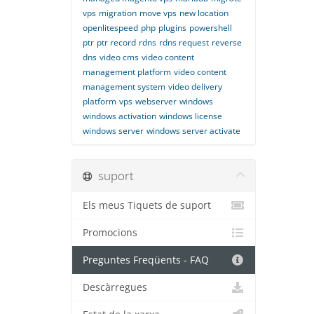
vps
migration
move vps
new location
openlitespeed
php
plugins
powershell
ptr
ptr record
rdns
rdns request
reverse
dns
video cms
video content
management platform
video content
management system
video delivery
platform
vps
webserver
windows
windows activation
windows license
windows server
windows server activate
suport
Els meus Tiquets de suport
Promocions
Preguntes Freqüents - FAQ
Descàrregues