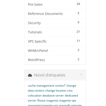
29
Pre-Sales
5
Reference Documents
9
Security
21
Tutorials
11
VPS Specific
3
WHM/cPanel
2
WordPress
Núvol d'etiquetes
cache management
centos7
change
data centers
change location
cms
colocation
database server
dedicated
server
flixout
magento
magento vps
managed magento vps
mariadb
migrate