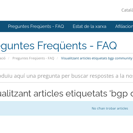
Catal
Preguntes Freqüents - FAQ
Estat de la xarxa
Afiliacio
eguntes Freqüents - FAQ
ació
Preguntes Freqüents - FAQ
Visualitzant articles etiquetats bgp community
ualitzant articles etiquetats 'bg
No s'han trobar articles