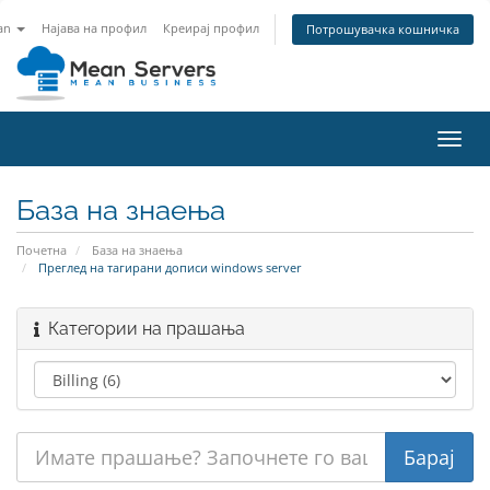
an
Најава на профил
Креирај профил
Потрошувачка кошничка
Вклу
ја
нави
База на знаења
Почетна
База на знаења
Преглед на тагирани дописи windows server
Категории на прашања