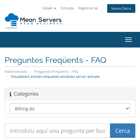
Català
Entrada
Registrar-se
Veure Carro
Canv
la
nave
Preguntes Freqüents - FAQ
Administració
Preguntes Freqüents - FAQ
Visualitzant articles etiquetats windows server activate
Categories