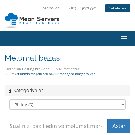
Azerbaijani
Giriş
Qeydiyyat
Səbətə bax
Naviq
keçid
Məlumat bazası
Azerbaijan Hosting Provider
Məlumat bazası
Etiketlənmiş məqalələrə baxılır managed magento vps
Kateqoriyalar