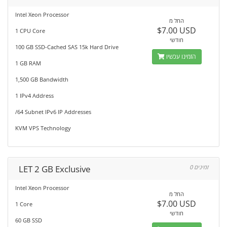
Intel Xeon Processor
החל מ
$7.00 USD
1 CPU Core
חודשי
100 GB SSD-Cached SAS 15k Hard Drive
הזמינו עכשיו
1 GB RAM
1,500 GB Bandwidth
1 IPv4 Address
/64 Subnet IPv6 IP Addresses
KVM VPS Technology
LET 2 GB Exclusive
0 זמינים
Intel Xeon Processor
החל מ
$7.00 USD
1 Core
חודשי
60 GB SSD