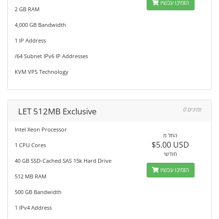
הזמינו עכשיו
2 GB RAM
4,000 GB Bandwidth
1 IP Address
/64 Subnet IPv6 IP Addresses
KVM VPS Technology
LET 512MB Exclusive
0 זמינים
Intel Xeon Processor
החל מ
$5.00 USD
1 CPU Cores
חודשי
40 GB SSD-Cached SAS 15k Hard Drive
הזמינו עכשיו
512 MB RAM
500 GB Bandwidth
1 IPv4 Address