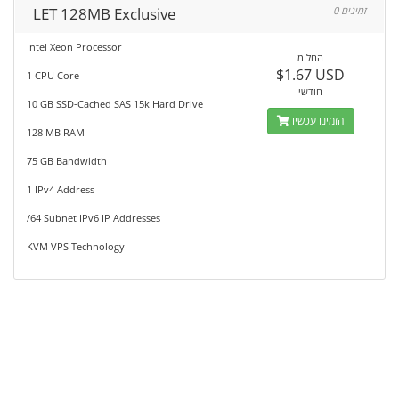
LET 128MB Exclusive
0 זמינים
Intel Xeon Processor
החל מ
$1.67 USD
1 CPU Core
חודשי
10 GB SSD-Cached SAS 15k Hard Drive
הזמינו עכשיו
128 MB RAM
75 GB Bandwidth
1 IPv4 Address
/64 Subnet IPv6 IP Addresses
KVM VPS Technology