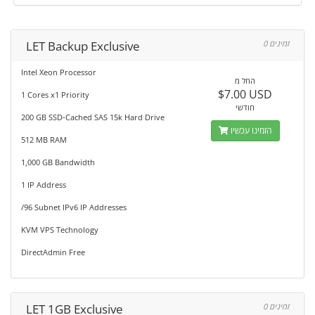
LET Backup Exclusive
0 זמינים
Intel Xeon Processor
החל מ
$7.00 USD
1 Cores x1 Priority
חודשי
200 GB SSD-Cached SAS 15k Hard Drive
הזמינו עכשיו
512 MB RAM
1,000 GB Bandwidth
1 IP Address
/96 Subnet IPv6 IP Addresses
KVM VPS Technology
DirectAdmin Free
LET 1GB Exclusive
0 זמינים