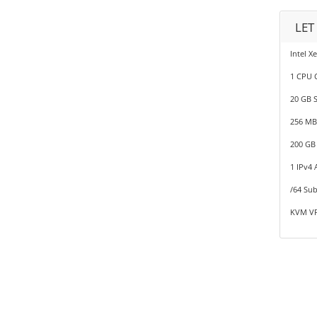
LET
Intel X
1 CPU 
20 GB 
256 M
200 GB
1 IPv4 
/64 Sub
KVM VP