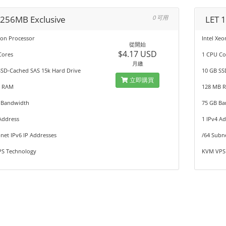
 256MB Exclusive
0 可用
LET 
eon Processor
Intel Xe
從開始
$4.17 USD
Cores
1 CPU Co
月繳
SSD-Cached SAS 15k Hard Drive
10 GB SS
立即購買
B RAM
128 MB 
 Bandwidth
75 GB B
Address
1 IPv4 A
net IPv6 IP Addresses
/64 Subn
S Technology
KVM VPS