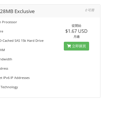
128MB Exclusive
0 可用
on Processor
從開始
$1.67 USD
re
月繳
D-Cached SAS 15k Hard Drive
立即購買
RAM
andwidth
ddress
et IPv6 IP Addresses
 Technology