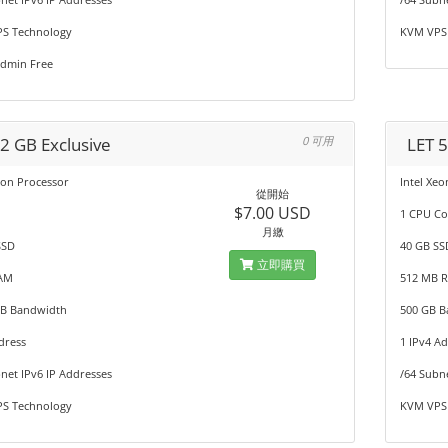
S Technology
KVM VPS
Admin Free
 2 GB Exclusive
0 可用
LET 
eon Processor
Intel Xe
從開始
$7.00 USD
1 CPU Co
月繳
SSD
40 GB SS
立即購買
AM
512 MB 
GB Bandwidth
500 GB 
dress
1 IPv4 A
net IPv6 IP Addresses
/64 Subn
S Technology
KVM VPS