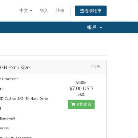
中文
登入
註冊
查看購物車
帳戶
GB Exclusive
0 可用
on Processor
從開始
$7.00 USD
re
月繳
SD-Cached SAS 15k Hard Drive
立即購買
M
 Bandwidth
ddress
et IPv6 IP Addresses