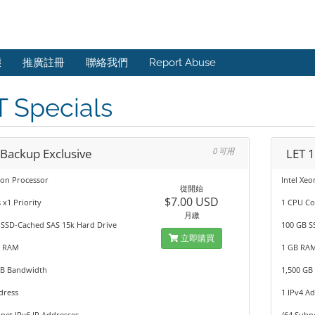
態
推廣註冊
聯絡我們
Report Abuse
 Specials
 Backup Exclusive
0 可用
LET 1
eon Processor
Intel Xe
從開始
$7.00 USD
 x1 Priority
1 CPU Co
月繳
 SSD-Cached SAS 15k Hard Drive
100 GB S
立即購買
B RAM
1 GB RA
GB Bandwidth
1,500 GB
dress
1 IPv4 A
net IPv6 IP Addresses
/64 Subn