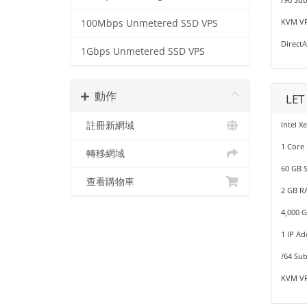
KVM VP
100Mbps Unmetered SSD VPS
Direct
1Gbps Unmetered SSD VPS
動作
LET
註冊新網域
Intel X
1 Core
轉移網域
60 GB 
查看購物車
2 GB R
4,000 
1 IP Ad
/64 Sub
KVM VP