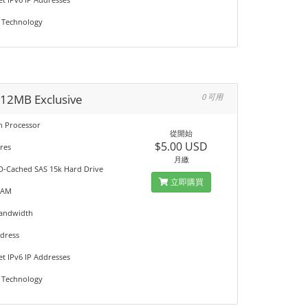
 Technology
512MB Exclusive
0 可用
on Processor
從開始
$5.00 USD
res
月繳
D-Cached SAS 15k Hard Drive
立即購買
RAM
Bandwidth
ddress
et IPv6 IP Addresses
 Technology