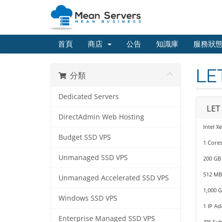
首頁
商店
公告
知識庫
服務狀
LET
分類
Dedicated Servers
LET
DirectAdmin Web Hosting
Intel X
Budget SSD VPS
1 Cores
Unmanaged SSD VPS
200 GB
512 M
Unmanaged Accelerated SSD VPS
1,000 
Windows SSD VPS
1 IP Ad
Enterprise Managed SSD VPS
/96 Sub