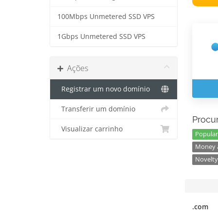
100Mbps Unmetered SSD VPS
1Gbps Unmetered SSD VPS
Ações
Registrar um novo domínio
Transferir um domínio
Procur
Visualizar carrinho
Popular
Money a
Novelty
.com