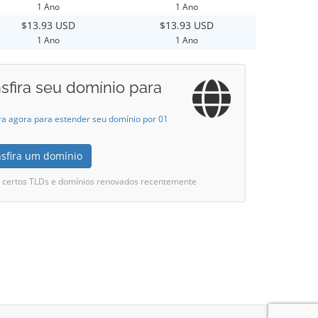
1 Ano
1 Ano
$13.93 USD
$13.93 USD
1 Ano
1 Ano
sfira seu domínio para
ra agora para estender seu domínio por 01
nsfira um domínio
i certos TLDs e domínios renovados recentemente