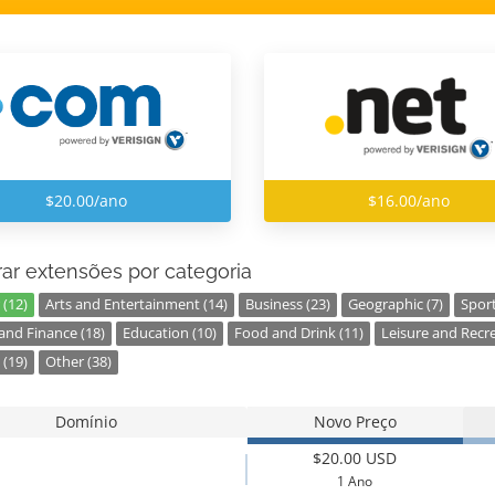
$20.00/ano
$16.00/ano
ar extensões por categoria
 (12)
Arts and Entertainment (14)
Business (23)
Geographic (7)
Sport
nd Finance (18)
Education (10)
Food and Drink (11)
Leisure and Recre
 (19)
Other (38)
Domínio
Novo Preço
$20.00 USD
1 Ano