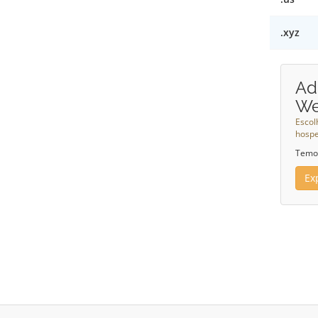
.xyz
Ad
W
Escol
hosp
Temos
Ex