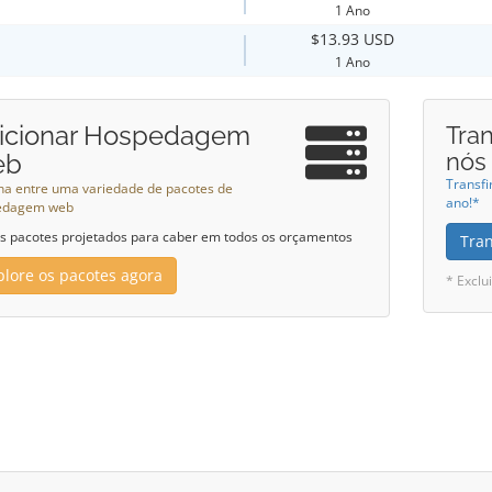
1 Ano
$13.93 USD
1 Ano
icionar Hospedagem
Tran
nós
eb
Transfi
ha entre uma variedade de pacotes de
ano!*
edagem web
 pacotes projetados para caber em todos os orçamentos
Tra
plore os pacotes agora
* Exclu