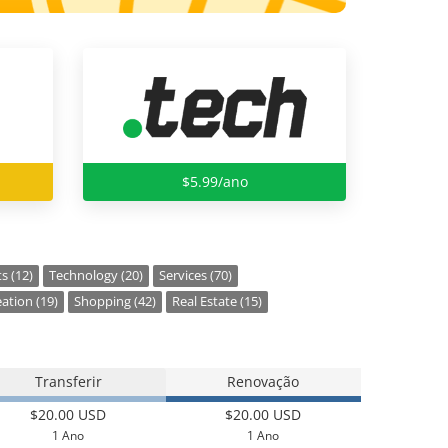
$5.99/ano
s (12)
Technology (20)
Services (70)
ation (19)
Shopping (42)
Real Estate (15)
Transferir
Renovação
$20.00 USD
$20.00 USD
1 Ano
1 Ano