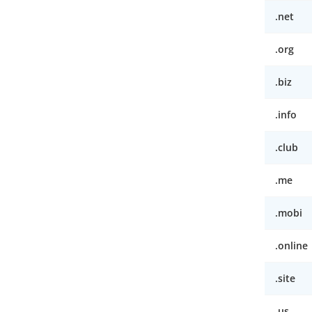
.net
.org
.biz
.info
.club
.me
.mobi
.online
.site
.us