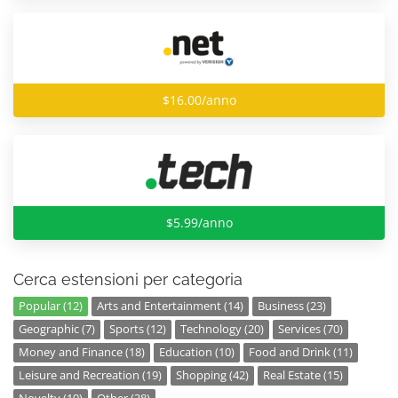
$16.00/anno
$5.99/anno
Cerca estensioni per categoria
Popular (12)
Arts and Entertainment (14)
Business (23)
Geographic (7)
Sports (12)
Technology (20)
Services (70)
Money and Finance (18)
Education (10)
Food and Drink (11)
Leisure and Recreation (19)
Shopping (42)
Real Estate (15)