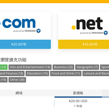
$20.00/年
$16.00/年
別瀏覽擴充功能
 (12)
Arts and Entertainment (14)
Business (23)
Geographic (7)
Sport
nd Finance (18)
Education (10)
Food and Drink (11)
Leisure and Recre
 (19)
Other (38)
網域
新價格
$20.00 USD
1 年份