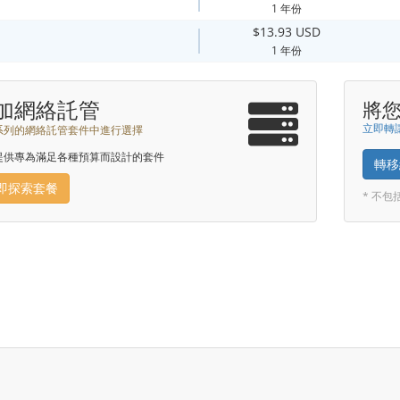
1 年份
$13.93 USD
1 年份
加網絡託管
將
立即轉讓
系列的網絡託管套件中進行選擇
提供專為滿足各種預算而設計的套件
轉移
即探索套餐
* 不包