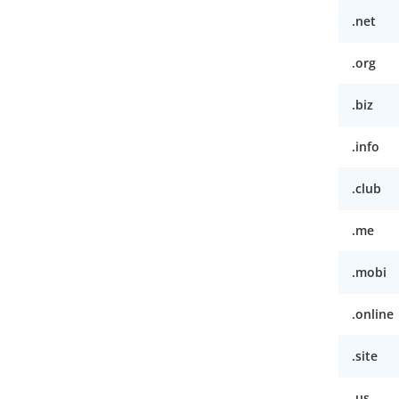
.net
.org
.biz
.info
.club
.me
.mobi
.online
.site
.us