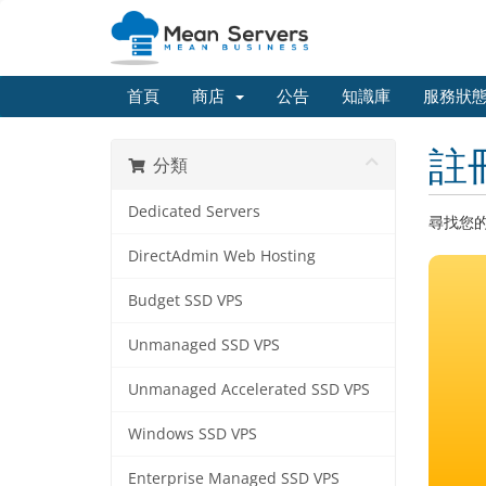
首頁
商店
公告
知識庫
服務狀
註
分類
Dedicated Servers
尋找您
DirectAdmin Web Hosting
Budget SSD VPS
Unmanaged SSD VPS
Unmanaged Accelerated SSD VPS
Windows SSD VPS
Enterprise Managed SSD VPS