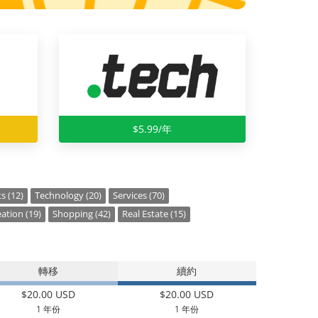
$5.99/年
s (12)
Technology (20)
Services (70)
ation (19)
Shopping (42)
Real Estate (15)
轉移
續約
$20.00 USD
$20.00 USD
1 年份
1 年份