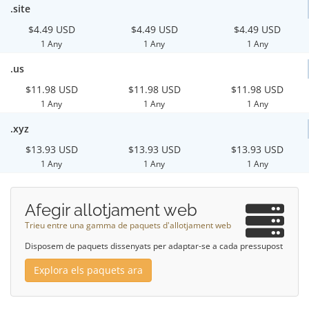
.site
$4.49 USD
$4.49 USD
$4.49 USD
1 Any
1 Any
1 Any
.us
$11.98 USD
$11.98 USD
$11.98 USD
1 Any
1 Any
1 Any
.xyz
$13.93 USD
$13.93 USD
$13.93 USD
1 Any
1 Any
1 Any
Afegir allotjament web
Trieu entre una gamma de paquets d'allotjament web
Disposem de paquets dissenyats per adaptar-se a cada pressupost
Explora els paquets ara