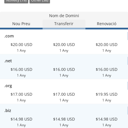
Novelty (19)
Other (38)
Nom de Domini
Nou Preu
Transferir
Renovació
.com
$20.00 USD
$20.00 USD
$20.00 USD
1 Any
1 Any
1 Any
.net
$16.00 USD
$16.00 USD
$16.00 USD
1 Any
1 Any
1 Any
.org
$17.00 USD
$17.00 USD
$19.95 USD
1 Any
1 Any
1 Any
.biz
$14.98 USD
$14.98 USD
$14.98 USD
1 Any
1 Any
1 Any