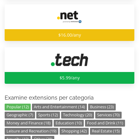
$16.00/any
$5.99/any
Examine extensions per categoria
Popular (12)
Arts and Entertainment (14)
Business (23)
Geographic (7)
Sports (12)
Technology (20)
Services (70)
Money and Finance (18)
Education (10)
Food and Drink (11)
Leisure and Recreation (19)
Shopping (42)
Real Estate (15)