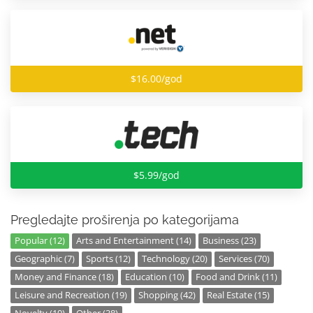
$16.00/god
$5.99/god
Pregledajte proširenja po kategorijama
Popular (12)
Arts and Entertainment (14)
Business (23)
Geographic (7)
Sports (12)
Technology (20)
Services (70)
Money and Finance (18)
Education (10)
Food and Drink (11)
Leisure and Recreation (19)
Shopping (42)
Real Estate (15)