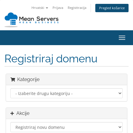
Hrvatski
Prijava
Registtracija
Pregled košarice
Preba
navig
Registriraj domenu
Kategorije
Akcije