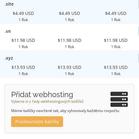
.site
$4.49 USD
$4.49 USD
$4.49 USD
1 Rok
1 Rok
1 Rok
.us
$11.98 USD
$11.98 USD
$11.98 USD
1 Rok
1 Rok
1 Rok
.xyz
$13.93 USD
$13.93 USD
$13.93 USD
1 Rok
1 Rok
1 Rok
Přidat webhosting
Vyberte si z řady webhostingových balíčků
Máme balíčky navržené tak, aby vyhovovaly každému rozpočtu
Prozkoumejte balíčky