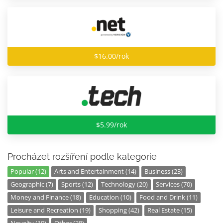
$16.00/rok
$5.99/rok
Procházet rozšíření podle kategorie
Popular (12)
Arts and Entertainment (14)
Business (23)
Geographic (7)
Sports (12)
Technology (20)
Services (70)
Money and Finance (18)
Education (10)
Food and Drink (11)
Leisure and Recreation (19)
Shopping (42)
Real Estate (15)