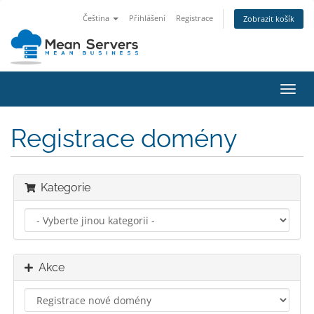
Čeština
Přihlášení
Registrace
Zobrazit košík
Přep
navig
Registrace domény
Kategorie
Akce