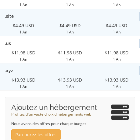
1 An
1 An
1 An
.site
$4.49 USD
$4.49 USD
$4.49 USD
1 An
1 An
1 An
.us
$11.98 USD
$11.98 USD
$11.98 USD
1 An
1 An
1 An
.xyz
$13.93 USD
$13.93 USD
$13.93 USD
1 An
1 An
1 An
Ajoutez un hébergement
Profitez d'un vaste choix d'hébergements web
Nous avons des offres pour chaque budget
Parcourez les offres