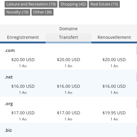
Leisure and Recreation (19)
Shopping (42)
Real Estate (15)
Novelty (19)
Other (38)
Domaine
Enregistrement
Transfert
Renouvellement
.com
$20.00 USD
$20.00 USD
$20.00 USD
1 An
1 An
1 An
.net
$16.00 USD
$16.00 USD
$16.00 USD
1 An
1 An
1 An
.org
$17.00 USD
$17.00 USD
$19.95 USD
1 An
1 An
1 An
.biz