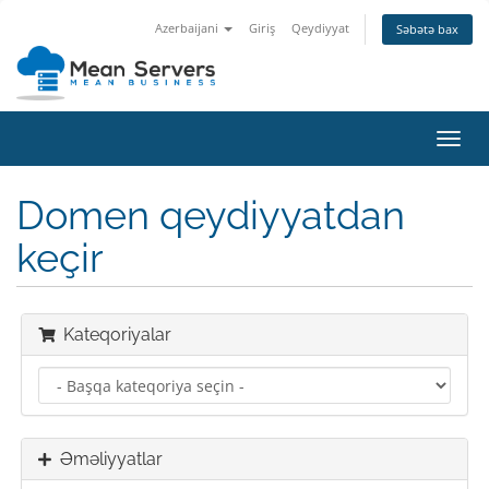
Azerbaijani
Giriş
Qeydiyyat
Səbətə bax
Naviq
keçid
Domen qeydiyyatdan
keçir
Kateqoriyalar
Əməliyyatlar