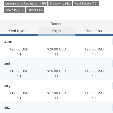
Leisure and Recreation (19)
Shopping (42)
Real Estate (15)
Novelty (19)
Other (38)
Domen
Yeni qiymət
Köçür
Yeniləmə
.com
$20.00 USD
$20.00 USD
$20.00 USD
1 İl
1 İl
1 İl
.net
$16.00 USD
$16.00 USD
$16.00 USD
1 İl
1 İl
1 İl
.org
$17.00 USD
$17.00 USD
$19.95 USD
1 İl
1 İl
1 İl
.biz