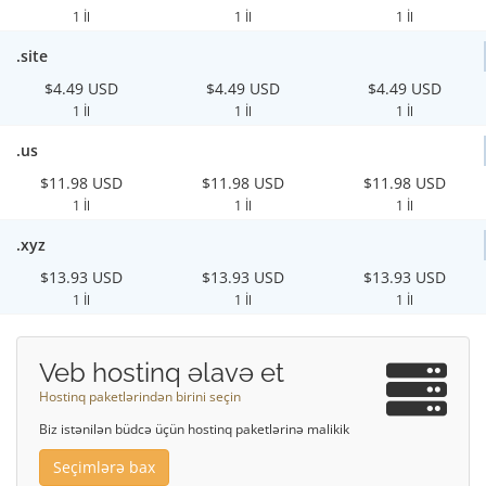
1 İl
1 İl
1 İl
.site
$4.49 USD
$4.49 USD
$4.49 USD
1 İl
1 İl
1 İl
.us
$11.98 USD
$11.98 USD
$11.98 USD
1 İl
1 İl
1 İl
.xyz
$13.93 USD
$13.93 USD
$13.93 USD
1 İl
1 İl
1 İl
Veb hostinq əlavə et
Hostinq paketlərindən birini seçin
Biz istənilən büdcə üçün hostinq paketlərinə malikik
Seçimlərə bax