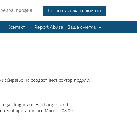
Креирај профил
Потрошувачка кошничка
Контакт
Report Abuse
Ваша сметка
о избирање на соодветниот сектор подолу.
s regarding invoices, charges, and
Hours of operation are Mon-Fri 08:00