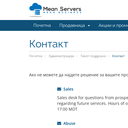
Почетна
Продавница
Акции и пром
Контакт
Почетна
Администрација
Тикет поддршка
Контакт
Ако не можете да најдете решение за вашите про
Sales
Sales desk for questions from prospe
regarding future services. Hours of o
17:00 MDT
Abuse