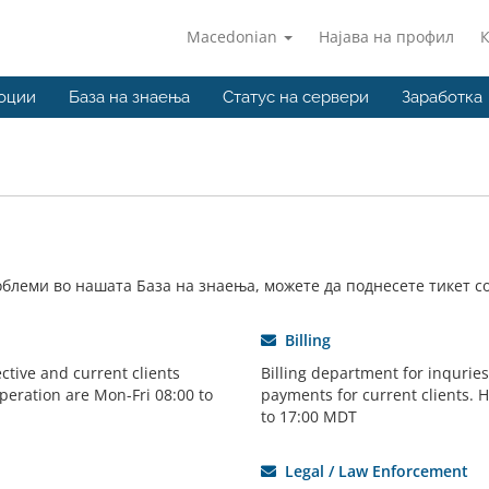
Macedonian
Најава на профил
оции
База на знаења
Статус на сервери
Заработка
блеми во нашата База на знаења, можете да поднесете тикет с
Billing
ctive and current clients
Billing department for inqurie
peration are Mon-Fri 08:00 to
payments for current clients. 
to 17:00 MDT
Legal / Law Enforcement