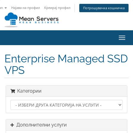
an
Најава на профил
Креирај профил
Потрошувачка кошничка
Вклу
ја
нави
Enterprise Managed SSD
VPS
Категории
Дополнителни услуги