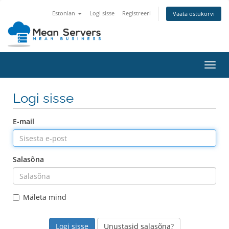
Estonian
Logi sisse
Registreeri
Vaata ostukorvi
Lülit
navig
Logi sisse
E-mail
Salasõna
Mäleta mind
Unustasid salasõna?