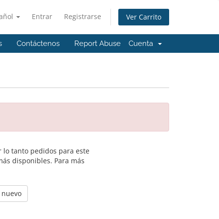
añol
Entrar
Registrarse
Ver Carrito
s
Contáctenos
Report Abuse
Cuenta
 lo tanto pedidos para este
más disponibles. Para más
e nuevo