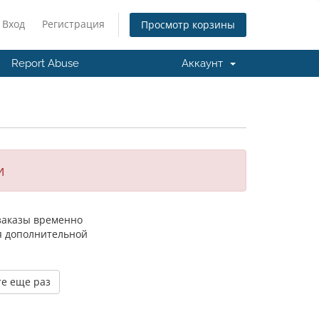
Вход
Регистрация
Просмотр корзины
Report Abuse
Аккаунт
и
 заказы временно
я дополнительной
е еще раз