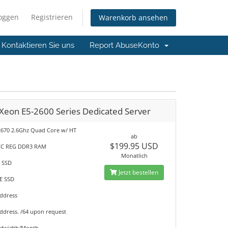
loggen
Registrieren
Warenkorb ansehen
Kontaktieren Sie uns
Report Abuse
Konto
 Xeon E5-2600 Series Dedicated Server
2670 2.6Ghz Quad Core w/ HT
ab
$199.95 USD
CC REG DDR3 RAM
Monatlich
B SSD
Jetzt bestellen
E SSD
Address
Address. /64 upon request
ndwidth/Month