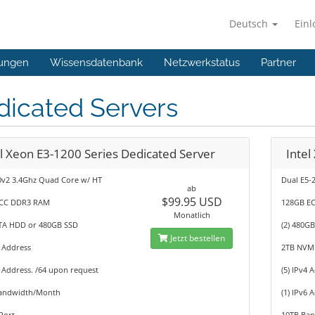
Deutsch
Ein
ungen
Wissensdatenbank
Netzwerkstatus
Partner
dicated Servers
el Xeon E3-1200 Series Dedicated Server
Intel
0v2 3.4Ghz Quad Core w/ HT
Dual E5-
ab
$99.95 USD
CC DDR3 RAM
128GB E
Monatlich
TA HDD or 480GB SSD
(2) 480G
Jetzt bestellen
4 Address
2TB NVM
6 Address. /64 upon request
(5) IPv4 
andwidth/Month
(1) IPv6 
Port
10TB Ba