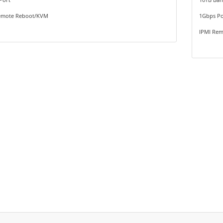
emote Reboot/KVM
1Gbps Po
IPMI Re