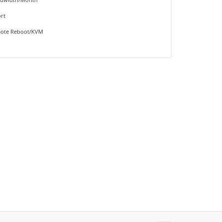
rt
mote Reboot/KVM