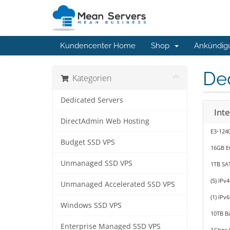
Kundencenter Home
Shop
Ankündig
De
Kategorien
Dedicated Servers
Int
DirectAdmin Web Hosting
E3-124
Budget SSD VPS
16GB E
Unmanaged SSD VPS
1TB SA
(5) IPv
Unmanaged Accelerated SSD VPS
(1) IPv
Windows SSD VPS
10TB B
Enterprise Managed SSD VPS
1Gbps 