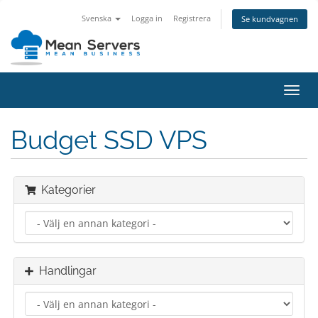
Svenska
Logga in
Registrera
Se kundvagnen
Växla
navig
Budget SSD VPS
Kategorier
Handlingar