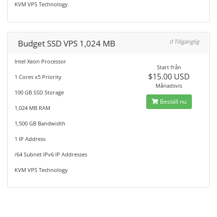
KVM VPS Technology
Budget SSD VPS 1,024 MB
0 Tillgänglig
Intel Xeon Processor
Start från
$15.00 USD
1 Cores x5 Priority
Månadsvis
100 GB SSD Storage
Beställ nu
1,024 MB RAM
1,500 GB Bandwidth
1 IP Address
/64 Subnet IPv6 IP Addresses
KVM VPS Technology