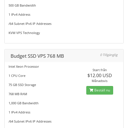
500 GB Bandwidth
1 IPv4 Address
/64 Subnet IPv6 IP Addresses
KVM VPS Technology
Budget SSD VPS 768 MB
0 Tillgänglig
Intel Xeon Processor
Start från
$12.00 USD
1 CPU Core
Månadsvis
75 GB SSD Storage
Beställ nu
768 MB RAM
1,000 GB Bandwidth
1 IPv4 Address
/64 Subnet IPv6 IP Addresses