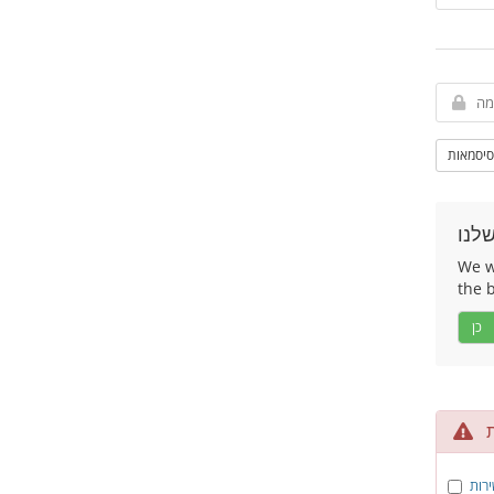
סיסמאות
לנו
We wo
the 
כן
ת
ירות