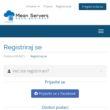
Hrvatski
Prijava
Registtracija
Pregled košarice
Preba
navig
Registriraj se
Početna WHMCS
Registriraj se
Već ste registrirani?
Prijavite se
Prijavite se s Facebook
Osobni podaci