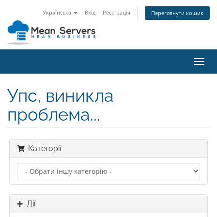
Українська
Вхід
Реєстрація
Переглянути кошик
Пере
наві
Упс, виникла
проблема...
Категорії
Дії