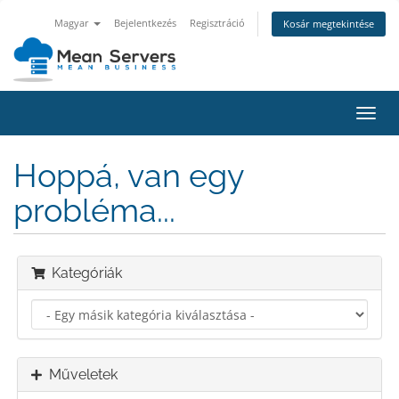
Magyar
Bejelentkezés
Regisztráció
Kosár megtekintése
Váltá
a
navig
Hoppá, van egy
probléma...
Kategóriák
Műveletek