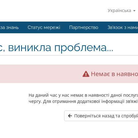
Українська
за знань
Статус мережі
Партнерство
Зв'язок з нам
, виникла проблема...
Немає в наявно
На даний час у нас немає в наявності даної послу
чергу. Для отримання додаткової інформації зв’яжі
Поверніться назад та спробу