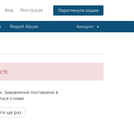
Вхід
Реєстрація
Переглянути кошик
и
Report Abuse
Аккаунт
сті
ги. Замовлення поставлене в
ться з нами
йте ще раз