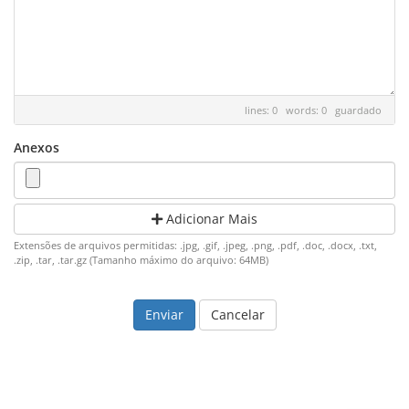
lines: 0 words: 0
guardado
Anexos
Adicionar Mais
Extensões de arquivos permitidas: .jpg, .gif, .jpeg, .png, .pdf, .doc, .docx, .txt,
.zip, .tar, .tar.gz (Tamanho máximo do arquivo: 64MB)
Cancelar